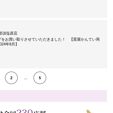
那須塩原店
グをお買い取りさせていただきました！ 【質屋かんてい局
24年8月】
2
…
5