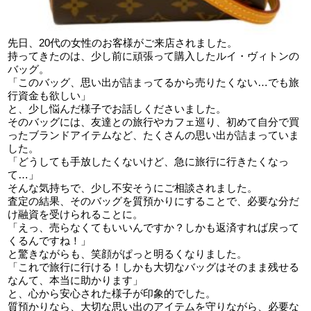
先日、20代の女性のお客様がご来店されました。
持ってきたのは、少し前に頑張って購入したルイ・ヴィトンの
バッグ。
「このバッグ、思い出が詰まってるから売りたくない…でも旅
行資金も欲しい」
と、少し悩んだ様子でお話しくださいました。
そのバッグには、友達との旅行やカフェ巡り、初めて自分で買
ったブランドアイテムなど、たくさんの思い出が詰まっていま
した。
「どうしても手放したくないけど、急に旅行に行きたくなっ
て…」
そんな気持ちで、少し不安そうにご相談されました。
査定の結果、そのバッグを質預かりにすることで、必要な分だ
け融資を受けられることに。
「えっ、売らなくてもいいんですか？しかも返済すれば戻って
くるんですね！」
と驚きながらも、笑顔がぱっと明るくなりました。
「これで旅行に行ける！しかも大切なバッグはそのまま残せる
なんて、本当に助かります」
と、心から安心された様子が印象的でした。
質預かりなら、大切な思い出のアイテムを守りながら、必要な