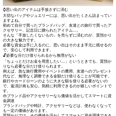
⌚思い出のアイテムは手放さずに済む
大切なバッグやジュエリーには、思い出がたくさん詰まってい
ますよね。
初めて自分で買ったブランドバッグ、友達との旅行で買ったア
クセサリー、記念日に贈られたアイテム…。
そんな「手放したくないもの」を売らずに済むのが、質預かり
の大きな魅力です。
必要な資金は手に入るのに、思い出はそのまま手元に残せるの
で、安心して利用できます。
🔓必要な分だけ借りられるから無理がない
「ちょっとだけお金を用意したい…」というときでも、質預か
りなら必要な分だけ借りられます。
例えば、急な旅行費用やイベントの費用、友達へのプレゼント
代など、無理なく調整できる金額だけ借りることが可能です。
銀行やカードローンのように大きな額を借りる必要がないの
で、返済計画も安心。気軽に利用できるのが嬉しいポイントで
す。
👜ブランド品やアクセサリーなら価値を活かしてスマートに資
金調達
ブランドバッグや時計、アクセサリーなどは、使わなくなって
も一定の価値があります。
質預かりでは、その価値を活かしてスマートに資金調達できる