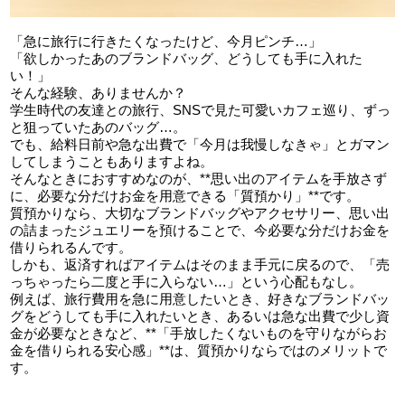
「急に旅行に行きたくなったけど、今月ピンチ…」
「欲しかったあのブランドバッグ、どうしても手に入れた
い！」
そんな経験、ありませんか？
学生時代の友達との旅行、SNSで見た可愛いカフェ巡り、ずっ
と狙っていたあのバッグ…。
でも、給料日前や急な出費で「今月は我慢しなきゃ」とガマン
してしまうこともありますよね。
そんなときにおすすめなのが、**思い出のアイテムを手放さず
に、必要な分だけお金を用意できる「質預かり」**です。
質預かりなら、大切なブランドバッグやアクセサリー、思い出
の詰まったジュエリーを預けることで、今必要な分だけお金を
借りられるんです。
しかも、返済すればアイテムはそのまま手元に戻るので、「売
っちゃったら二度と手に入らない…」という心配もなし。
例えば、旅行費用を急に用意したいとき、好きなブランドバッ
グをどうしても手に入れたいとき、あるいは急な出費で少し資
金が必要なときなど、**「手放したくないものを守りながらお
金を借りられる安心感」**は、質預かりならではのメリットで
す。