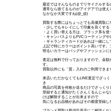
最近ではそんなものまでリサイクルする
通常なら捨てるものがアイデアでは使え
なかなか大変ですね(@_@)
買取する際にはちょっとでも高価買取に
・少しでもキレイにして印象を良くする
・よく買い替える方は、ブラック系を使
・キャンバスよりもPVCコーティングや
・ギャランティカードがあれば一緒にし
上記で特にカラーはポイント高いです。
明るいカラーはバッグやファッションに
査定は無料で行っておりますので、金額
す。
買取以外にも「質」入れのご利用できま
来店いただかなくてもLINE査定でざっ
き
商品の写真を何枚か送るだけでざっくり
登録すると通知がたくさんくるんじゃな
けば解除することが出来ますので
気になるお品物があればその都度登録し
ブランド買取は那須塩原店
にご相談くだ