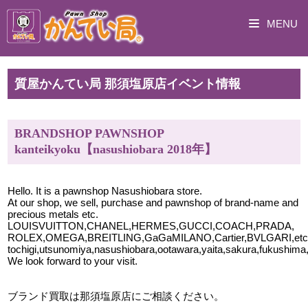
MENU
質屋かんてい局 那須塩原店イベント情報
BRANDSHOP PAWNSHOP
kanteikyoku【nasushiobara 2018年】
Hello. It is a pawnshop Nasushiobara store.
At our shop, we sell, purchase and pawnshop of brand-name and
precious metals etc.
LOUISVUITTON,CHANEL,HERMES,GUCCI,COACH,PRADA,
ROLEX,OMEGA,BREITLING,GaGaMILANO,Cartier,BVLGARI,etc
tochigi,utsunomiya,nasushiobara,ootawara,yaita,sakura,fukushima
We look forward to your visit.
ブランド買取は那須塩原店
にご相談ください。