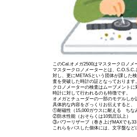
このCal.オメガ2500はマスタークロ
マスタークロノメーターとは、C.O.S.
対し、更にMETASという団体が課した
査を突破した時計の証となっております
クロノメーターの検査はムーブメントに
時計に対して行われるのも特徴です。
オメガとチューダーの一部のモデルしか
具体的な内容をざっくりお伝えすると、
①耐磁性（15,000ガウスに耐える ちな
②防水性能（おそらくは10気圧以上）
③パワーリザーブ（巻き上げMAXでも3
これらをパスした個体には、文字盤など