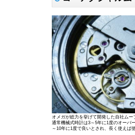
オメガが総力を挙げて開発した自社ムーブメ
通常機械式時計は3～5年に1度のオーバ
～10年に1度で良いとされ、長く使えば