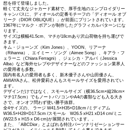
想を得て登場しました。
軽くて丈夫なジャカード素材で、厚手生地のエンブロイダリー
キャンバスに、ディオールの定番モチーフの「ディオール オブ
リーク（DIOR OBLIQUE）」が前面にプリントされています。
1967年にマルク・ボアンが制作したグラフィカルパターンにな
ります。
サイズは横幅41.5cm、マチが18cmあり沢山荷物を持ち運びで
きます。
キム・ジョーンズ（Kim Jones）、YOON、リアーナ
（Rihanna）、エイミー・ソング（Aimee Song）、キアラ・フ
ェラーニ（Chiara Ferragni）、ジェシカ・アルバ（Jessica
Alba）など海外セレブやデザイナーなどのファッション業界人
の愛用者も多数。
国内有名人の愛用者も多く、新木優子さんや山田優さん、
AMIAYAさん、松井愛莉さんもスモールサイズを愛用されてい
ます。
デザインだけではなく、スモールサイズ（横36.5cm×縦28cm×
マチ17.5cm）でもノートパソコンやA4の書類なども入る大き
さで、オンオフ問わず使い勝手抜群。
全4サイズの、 ラージ W41.5×H35×D18cm /ミディアム
W36.5×H28×D17.5cm /スモール W26.5 xH21 xD14 cm/ミニ
(W22.5 x H15 x D6 cm)が展開されています。。
また、「ABCDior」とよばれる特注パーソナリゼーションサー
ビスがあり、イニシャルを刺繍してもらう事もできます。