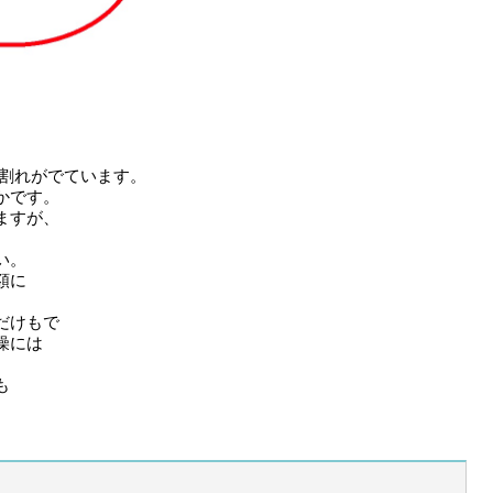
ヒビ割れがでています。
かです。
ますが、
い。
額に
だけもで
燥には
も