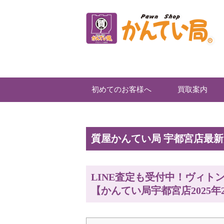
初めてのお客様へ
買取案内
質屋かんてい局 宇都宮店最
LINE査定も受付中！ヴィ
【かんてい局宇都宮店2025年