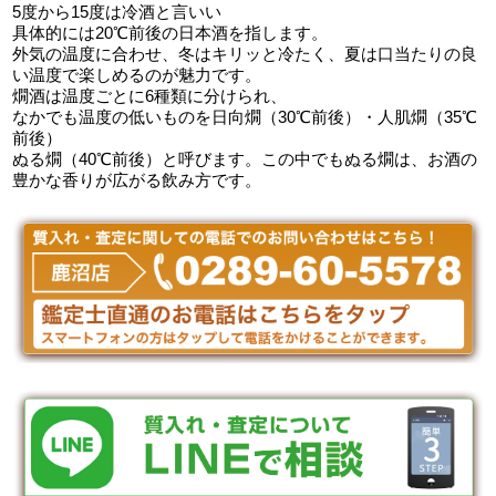
5度から15度は冷酒と言いい
具体的には20℃前後の日本酒を指します。
外気の温度に合わせ、冬はキリッと冷たく、夏は口当たりの良
い温度で楽しめるのが魅力です。
燗酒は温度ごとに6種類に分けられ、
なかでも温度の低いものを日向燗（30℃前後）・人肌燗（35℃
前後）
ぬる燗（40℃前後）と呼びます。この中でもぬる燗は、お酒の
豊かな香りが広がる飲み方です。