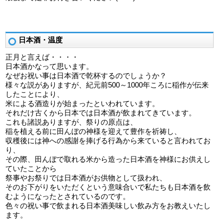
日本酒・温度
正月と言えば・・・・
日本酒かなって思います。
なぜお祝い事は日本酒で乾杯するのでしょうか？
様々な説がありますが、紀元前500～1000年ころに稲作が伝来
したことにより、
米による酒造りが始まったといわれています。
それだけ古くから日本では日本酒が飲まれてきています。
これも諸説ありますが、祭りの原点は、
稲を植える前に田んぼの神様を迎えて豊作を祈祷し、
収穫後には神への感謝を捧げる行為から来ていると言われてお
り、
その際、田んぼで取れる米から造った日本酒を神様にお供えし
ていたことから
祭事やお祭りでは日本酒がお供物として扱われ、
そのお下がりをいただくという意味合いで私たちも日本酒を飲
むようになったとされているのです。
色々の祝い事で飲まれる日本酒美味しい飲み方をお教えいたし
ます。