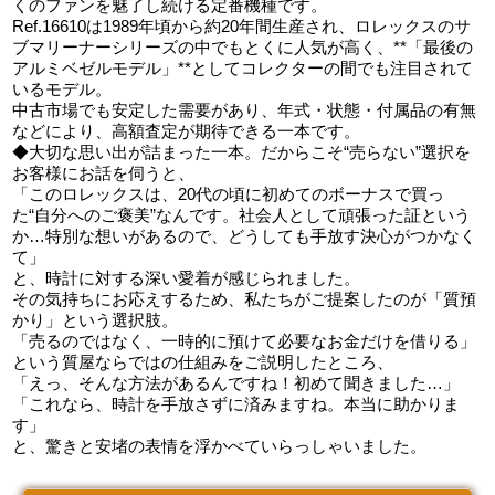
くのファンを魅了し続ける定番機種です。
Ref.16610は1989年頃から約20年間生産され、ロレックスのサ
ブマリーナーシリーズの中でもとくに人気が高く、**「最後の
アルミベゼルモデル」**としてコレクターの間でも注目されて
いるモデル。
中古市場でも安定した需要があり、年式・状態・付属品の有無
などにより、高額査定が期待できる一本です。
◆大切な思い出が詰まった一本。だからこそ“売らない”選択を
お客様にお話を伺うと、
「このロレックスは、20代の頃に初めてのボーナスで買っ
た“自分へのご褒美”なんです。社会人として頑張った証という
か…特別な想いがあるので、どうしても手放す決心がつかなく
て」
と、時計に対する深い愛着が感じられました。
その気持ちにお応えするため、私たちがご提案したのが「質預
かり」という選択肢。
「売るのではなく、一時的に預けて必要なお金だけを借りる」
という質屋ならではの仕組みをご説明したところ、
「えっ、そんな方法があるんですね！初めて聞きました…」
「これなら、時計を手放さずに済みますね。本当に助かりま
す」
と、驚きと安堵の表情を浮かべていらっしゃいました。