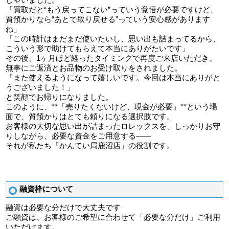
「買取だと“もう戻ってこない”っていう覚悟が必要ですけど、
質預かりなら“あとで取り戻せる”っていう安心感があります
ね」
「この時計はまだまだ使いたいし、思い出も詰まってるから、
こういう形で助けてもらえて本当にありがたいです」
その後、1ヶ月ほど経ったタイミングで再度ご来店いただき、
無事にご返済とお品物のお受け取りをされました。
「また使えるようになって嬉しいです。今回は本当にありがと
うございました！」
と笑顔でお帰りになりました。
このように、**「売りたくないけど、現金が必要」**という場
面で、質預かりはとても頼りになる選択肢です。
お客様の大切な思い出が詰まったロレックスを、しっかりお守
りしながら、必要な資金をご用意する――
それが私たち「かんてい局鹿沼店」の役割です。
融資枠について
融資は必要な分だけで大丈夫です
ご融資は、お客様のご希望に合わせて「必要な分だけ」ご利用
いただけます。