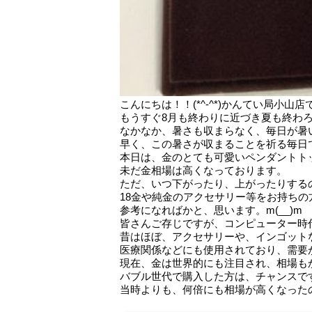
こんにちは！！(*^-^*)かんてい局小山店
もうすぐ8月も終わりに近づき夏も終わ
なかなか、暑さも収まらなく、毎日が暑い日
早く、この暑さが収まることを祈る毎日
本日は、金のとても可愛いペンダントトップ
未だ金相場は高くなっております。
ただ、いつ下がったり、上がったりする
18金や純金のアクセサリー等をお持ち
参考になればかと、思います。m(__)m
皆さんご存じですが、コンピューター時
昔はほぼ、アクセサリーや、インゴット
医療関係などにも使用されており、需要
現在、金は世界的にも注目され、相場も
バブル世代で購入した方は、チャンスで
当時よりも、何倍にも相場が高くなったので