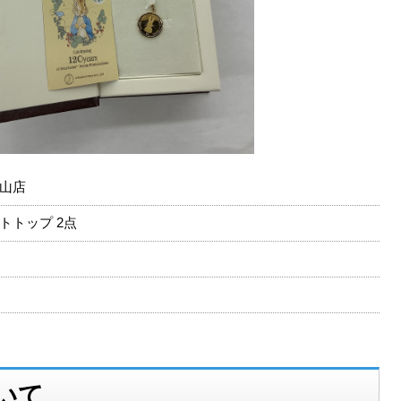
山店
ントトップ 2点
いて