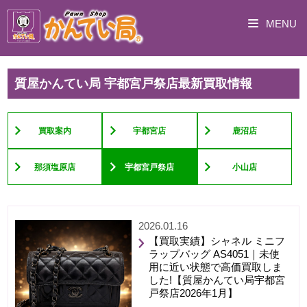
MENU
質屋かんてい局 宇都宮戸祭店最新買取情報
買取案内
宇都宮店
鹿沼店
那須塩原店
宇都宮戸祭店
小山店
2026.01.16
【買取実績】シャネル ミニフ
ラップバッグ AS4051｜未使
用に近い状態で高価買取しま
した!【質屋かんてい局宇都宮
戸祭店2026年1月】